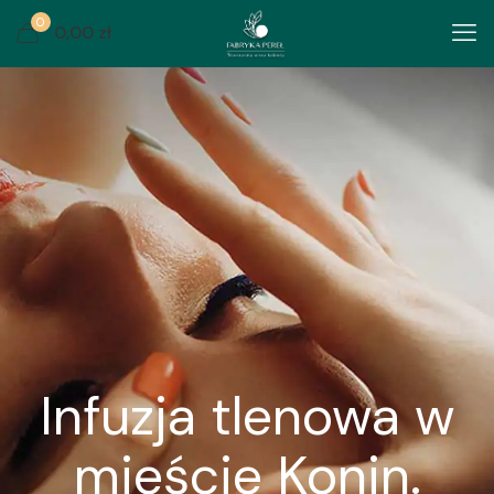
0
0,00 zł
Infuzja tlenowa w
mieście Konin.